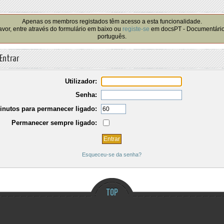
!
Apenas os membros registados têm acesso a esta funcionalidade.
avor, entre através do formulário em baixo ou
registe-se
em docsPT - Documentári
português.
Entrar
Utilizador:
Senha:
inutos para permanecer ligado:
Permanecer sempre ligado:
Esqueceu-se da senha?