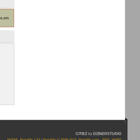
os em
CITIEZ
by
DZINERSTUDIO
XHTML
PortaMx 1.54
|
PortaMx © 2008-2015
,
PortaMx corp.
RSS
WAP2