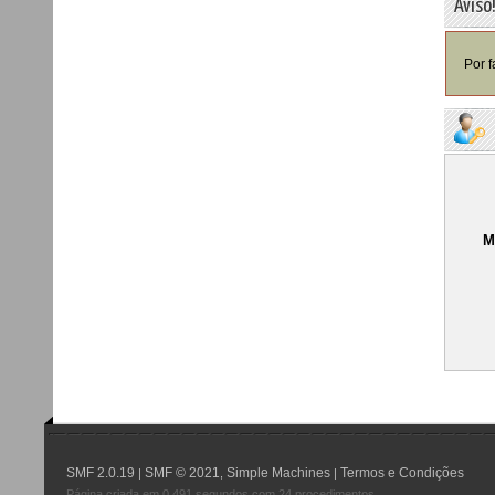
Aviso
Por f
M
SMF 2.0.19
SMF © 2021
Simple Machines
Termos e Condições
|
,
|
Página criada em 0.491 segundos com 24 procedimentos.