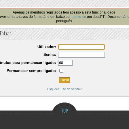
!
Apenas os membros registados têm acesso a esta funcionalidade.
avor, entre através do formulário em baixo ou
registe-se
em docsPT - Documentári
português.
Entrar
Utilizador:
Senha:
inutos para permanecer ligado:
Permanecer sempre ligado:
Esqueceu-se da senha?