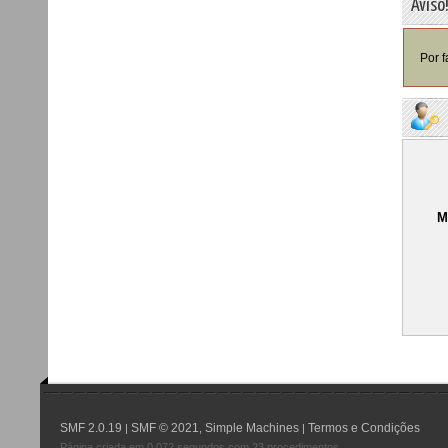
Aviso
Por f
M
SMF 2.0.19
SMF © 2021
Simple Machines
Termos e Condições
|
,
|
Página criada em 0.072 segundos com 23 procedimentos.