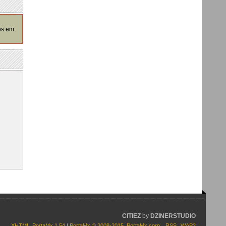
os em
CITIEZ
by
DZINERSTUDIO
XHTML
PortaMx 1.54
|
PortaMx © 2008-2015
,
PortaMx corp.
RSS
WAP2