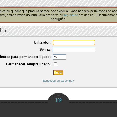
!
pico ou quadro que procura parece não existir ou você não tem permissões de ac
avor, entre através do formulário em baixo ou
registe-se
em docsPT - Documentári
português.
Entrar
Utilizador:
Senha:
inutos para permanecer ligado:
Permanecer sempre ligado:
Esqueceu-se da senha?