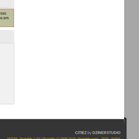
esso.
os em
CITIEZ
by
DZINERSTUDIO
XHTML
PortaMx 1.54
|
PortaMx © 2008-2015
,
PortaMx corp.
RSS
WAP2