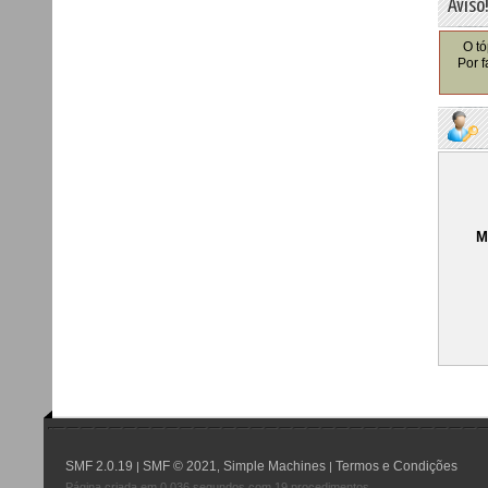
Aviso
O tó
Por f
M
SMF 2.0.19
SMF © 2021
Simple Machines
Termos e Condições
|
,
|
Página criada em 0.036 segundos com 19 procedimentos.