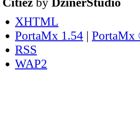
Citiez
by
DzinerStudio
XHTML
PortaMx 1.54
|
PortaMx 
RSS
WAP2