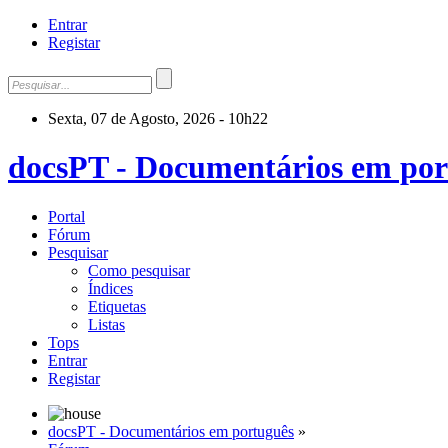
Entrar
Registar
Sexta, 07 de Agosto, 2026 - 10h22
docsPT - Documentários em por
Portal
Fórum
Pesquisar
Como pesquisar
Índices
Etiquetas
Listas
Tops
Entrar
Registar
docsPT - Documentários em português
»