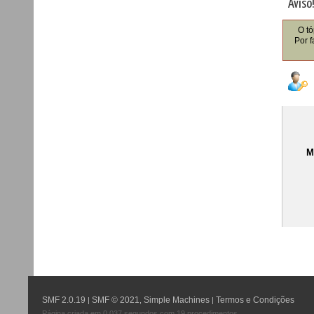
Aviso
O tó
Por f
M
SMF 2.0.19
SMF © 2021
Simple Machines
Termos e Condições
|
,
|
Página criada em 0.037 segundos com 19 procedimentos.