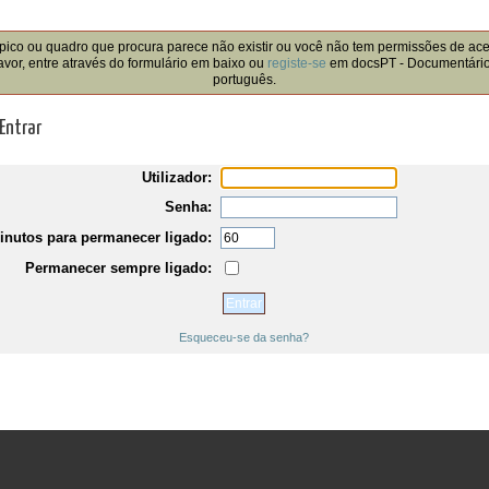
!
pico ou quadro que procura parece não existir ou você não tem permissões de ac
avor, entre através do formulário em baixo ou
registe-se
em docsPT - Documentári
português.
Entrar
Utilizador:
Senha:
inutos para permanecer ligado:
Permanecer sempre ligado:
Esqueceu-se da senha?