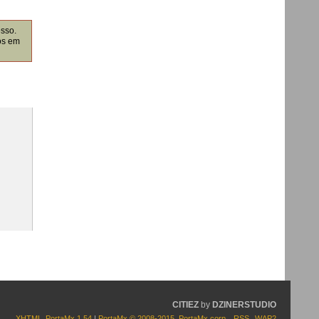
esso.
os em
CITIEZ
by
DZINERSTUDIO
XHTML
PortaMx 1.54
|
PortaMx © 2008-2015
,
PortaMx corp.
RSS
WAP2