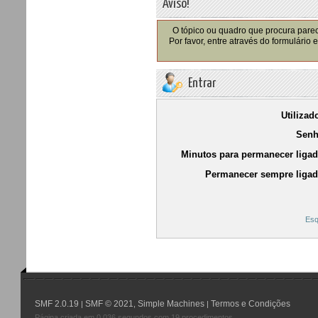
Aviso!
O tópico ou quadro que procura parec
Por favor, entre através do formulário
Entrar
Utilizad
Senh
Minutos para permanecer ligad
Permanecer sempre ligad
Esq
SMF 2.0.19
SMF © 2021
Simple Machines
Termos e Condições
|
,
|
Página criada em 0.036 segundos com 19 procedimentos.