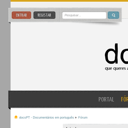
ENTRAR
REGISTAR
PORTAL
FÓ
docsPT - Documentários em português
»
Fórum