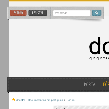
ENTRAR
REGISTAR
PORTAL
FÓ
docsPT - Documentários em português
»
Fórum