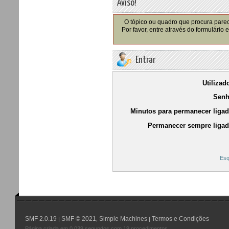
Aviso!
O tópico ou quadro que procura parec
Por favor, entre através do formulário
Entrar
Utilizad
Senh
Minutos para permanecer ligad
Permanecer sempre ligad
Esq
SMF 2.0.19
SMF © 2021
Simple Machines
Termos e Condições
|
,
|
Página criada em 0.039 segundos com 19 procedimentos.