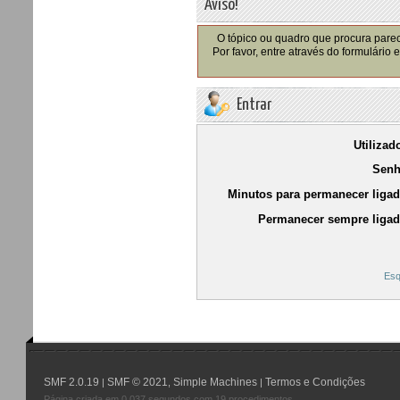
Aviso!
O tópico ou quadro que procura parec
Por favor, entre através do formulário
Entrar
Utilizad
Senh
Minutos para permanecer ligad
Permanecer sempre ligad
Esq
SMF 2.0.19
SMF © 2021
Simple Machines
Termos e Condições
|
,
|
Página criada em 0.037 segundos com 19 procedimentos.