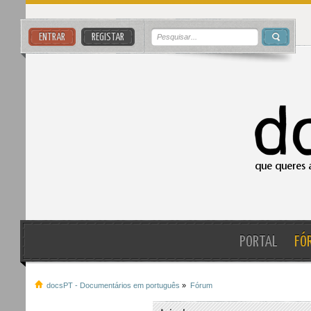
ENTRAR
REGISTAR
PORTAL
FÓ
docsPT - Documentários em português
»
Fórum