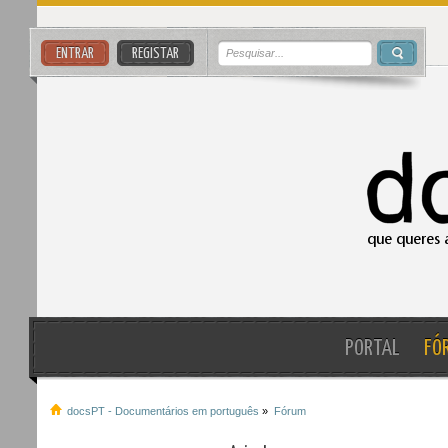
ENTRAR
REGISTAR
PORTAL
FÓ
docsPT - Documentários em português
»
Fórum