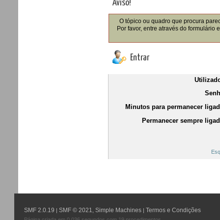
Aviso!
O tópico ou quadro que procura parec
Por favor, entre através do formulário
Entrar
Utilizad
Senh
Minutos para permanecer ligad
Permanecer sempre ligad
Esq
SMF 2.0.19
SMF © 2021
Simple Machines
Termos e Condições
|
,
|
Página criada em 0.036 segundos com 19 procedimentos.