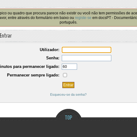
!
pico ou quadro que procura parece não existir ou você não tem permissões de ac
avor, entre através do formulário em baixo ou
registe-se
em docsPT - Documentári
português.
Entrar
Utilizador:
Senha:
inutos para permanecer ligado:
Permanecer sempre ligado:
Esqueceu-se da senha?