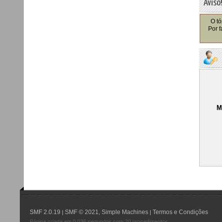
Aviso
O tó
Por f
M
SMF 2.0.19
SMF © 2021
Simple Machines
Termos e Condições
|
,
|
Página criada em 0.036 segundos com 20 procedimentos.