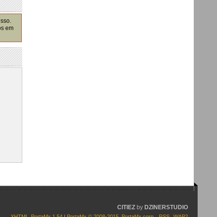
esso.
os em
CITIEZ
by
DZINERSTUDIO
XHTML
PortaMx 1.54
|
PortaMx © 2008-2015
,
PortaMx corp.
RSS
WAP2