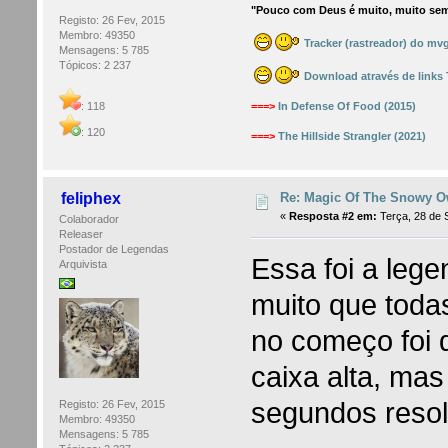
"Pouco com Deus é muito, muito sem
Registo: 26 Fev, 2015
Membro: 49350
Tracker (rastreador) do mv
Mensagens: 5 785
Tópicos: 2 237
Download através de links
===>
In Defense Of Food (2015)
: 118
: 120
===>
The Hillside Strangler (2021)
Re: Magic Of The Snowy Ow
feliphex
«
Resposta #2 em:
Terça, 28 de 
Colaborador
Releaser
Postador de Legendas
Essa foi a legen
Arquivista
muito que toda
no começo foi 
caixa alta, ma
segundos resol
Registo: 26 Fev, 2015
Membro: 49350
Mensagens: 5 785