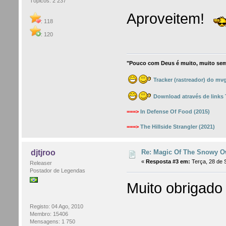
Tópicos: 2 237
Aproveitem!
: 118
: 120
"Pouco com Deus é muito, muito sem
Tracker (rastreador) do mv
Download através de links
===>
In Defense Of Food (2015)
===>
The Hillside Strangler (2021)
Re: Magic Of The Snowy Ow
djtjroo
«
Resposta #3 em:
Terça, 28 de 
Releaser
Postador de Legendas
Muito obrigad
Registo: 04 Ago, 2010
Membro: 15406
Mensagens: 1 750