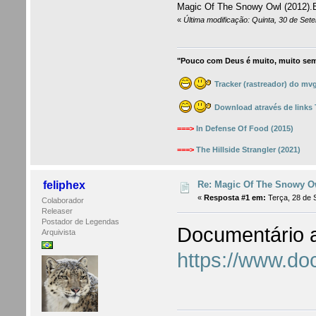
Magic Of The Snowy Owl (2012).
«
Última modificação: Quinta, 30 de Se
"Pouco com Deus é muito, muito sem
Tracker (rastreador) do mv
Download através de links
===>
In Defense Of Food (2015)
===>
The Hillside Strangler (2021)
Re: Magic Of The Snowy Ow
feliphex
«
Resposta #1 em:
Terça, 28 de 
Colaborador
Releaser
Postador de Legendas
Documentário a
Arquivista
https://www.do