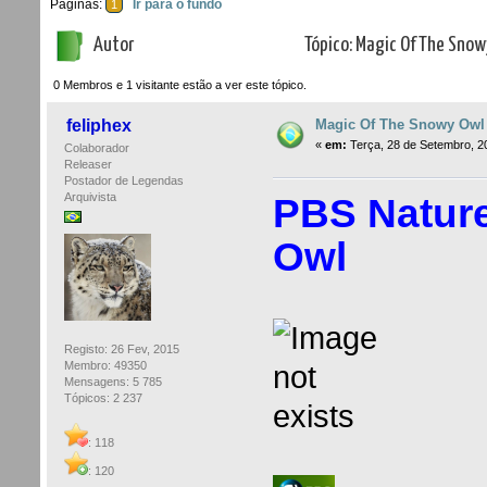
Páginas:
Ir para o fundo
1
Autor
Tópico: Magic Of The Snow
0 Membros e 1 visitante estão a ver este tópico.
Magic Of The Snowy Owl 
feliphex
«
em:
Terça, 28 de Setembro, 2
Colaborador
Releaser
Postador de Legendas
Arquivista
PBS Natur
Owl
Registo: 26 Fev, 2015
Membro: 49350
Mensagens: 5 785
Tópicos: 2 237
: 118
: 120