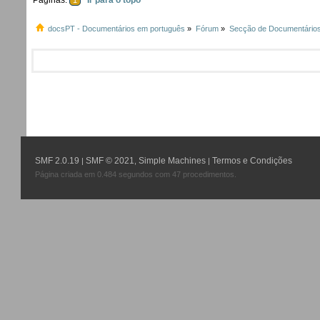
1
docsPT - Documentários em português
»
Fórum
»
Secção de Documentário
SMF 2.0.19
SMF © 2021
Simple Machines
Termos e Condições
|
,
|
Página criada em 0.484 segundos com 47 procedimentos.