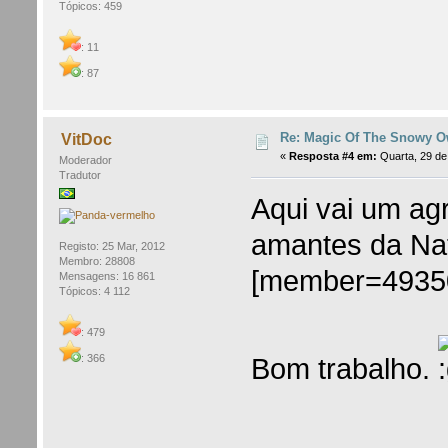
Tópicos: 459
: 11
: 87
Re: Magic Of The Snowy Ow
VitDoc
«
Resposta #4 em:
Quarta, 29 de
Moderador
Tradutor
Aqui vai um a
amantes da Na
Registo: 25 Mar, 2012
Membro: 28808
[member=49350
Mensagens: 16 861
Tópicos: 4 112
: 479
: 366
Bom trabalho.