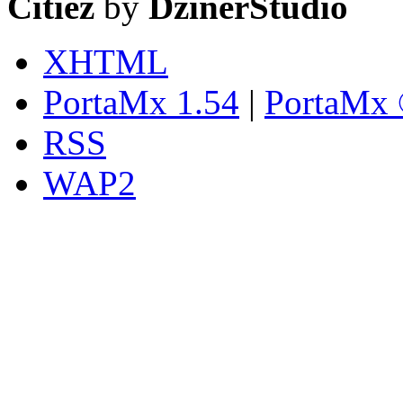
Citiez
by
DzinerStudio
XHTML
PortaMx 1.54
|
PortaMx 
RSS
WAP2