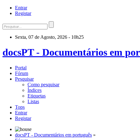
Entrar
Registar
Sexta, 07 de Agosto, 2026 - 10h25
docsPT - Documentários em por
Portal
Fórum
Pesquisar
Como pesquisar
Índices
Etiquetas
Listas
Tops
Entrar
Registar
docsPT - Documentários em português
»