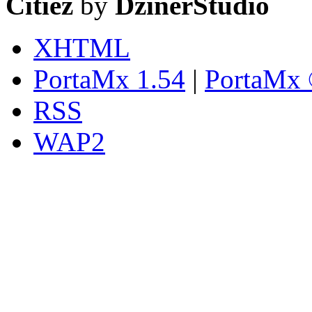
Citiez
by
DzinerStudio
XHTML
PortaMx 1.54
|
PortaMx 
RSS
WAP2