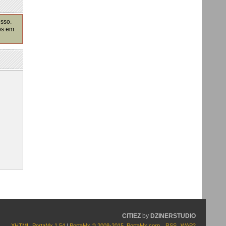
esso.
os em
CITIEZ
by
DZINERSTUDIO
XHTML
PortaMx 1.54
|
PortaMx © 2008-2015
,
PortaMx corp.
RSS
WAP2