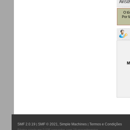
Aviso
O tó
Por f
M
SMF 2.0.19
SMF © 2021
Simple Machines
Termos e Condições
|
,
|
Página criada em 0.035 segundos com 19 procedimentos.