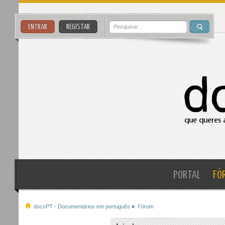
ENTRAR
REGISTAR
PORTAL
FÓ
docsPT - Documentários em português
»
Fórum