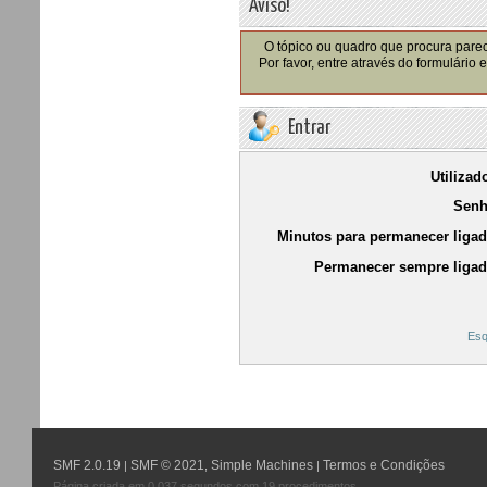
Aviso!
O tópico ou quadro que procura parec
Por favor, entre através do formulário
Entrar
Utilizad
Senh
Minutos para permanecer ligad
Permanecer sempre ligad
Esq
SMF 2.0.19
SMF © 2021
Simple Machines
Termos e Condições
|
,
|
Página criada em 0.037 segundos com 19 procedimentos.