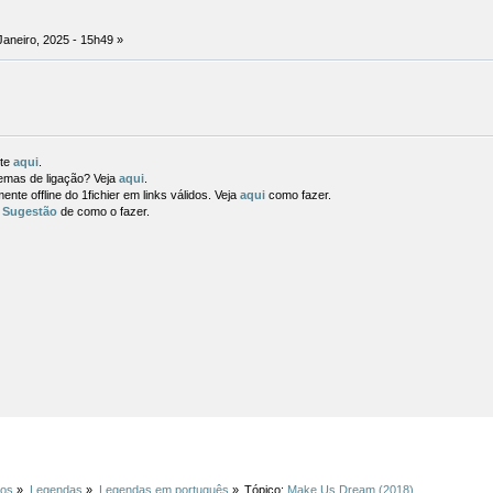
Janeiro, 2025 - 15h49 »
nte
aqui
.
lemas de ligação? Veja
aqui
.
nte offline do 1fichier em links válidos. Veja
aqui
como fazer.
.
Sugestão
de como o fazer.
ios
»
Legendas
»
Legendas em português
»
Tópico:
Make Us Dream (2018)