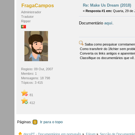
Re: Make Us Dream (2018)
FragaCampos
«
Resposta #1 em:
Quarta, 29 de 
Administrador
Tradutor
Ripper
Documentário
aqui
.
Saiba como pesquisar corretame
Como transferir do 1fichier sem prob
Converta os links antigos e aparenteme
Classifique os documentários que vê
Registo: 09 Out, 2007
Membro: 1
Mensagens: 18 798
Tópicos: 3 415
: 81
: 412
Páginas:
Ir para o topo
1
docsPT - Documentários em português
»
Fórum
»
Secção de Documentár