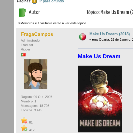
Páginas:
Ir para o fundo
1
Autor
Tópico: Make Us Dream (
0 Membros e 1 visitante estão a ver este tópico.
Make Us Dream (2018)
FragaCampos
«
em:
Quarta, 29 de Janeiro, 
Administrador
Tradutor
Ripper
Make Us Dream
Registo: 09 Out, 2007
Membro: 1
Mensagens: 18 798
Tópicos: 3 415
: 81
: 412