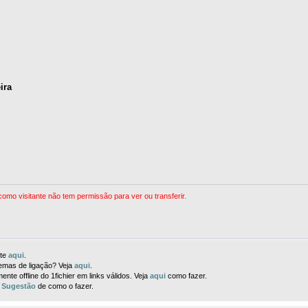
ira
omo visitante não tem permissão para ver ou transferir.
nte
aqui
.
lemas de ligação? Veja
aqui
.
nte offline do 1fichier em links válidos. Veja
aqui
como fazer.
.
Sugestão
de como o fazer.