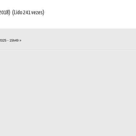
2018) (Lido 241 vezes)
2025 - 15h49 »