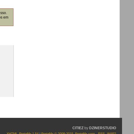
esso.
os em
CITIEZ
by
DZINERSTUDIO
XHTML
PortaMx 1.54
|
PortaMx © 2008-2015
,
PortaMx corp.
RSS
WAP2