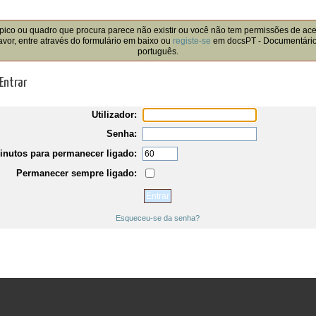
!
pico ou quadro que procura parece não existir ou você não tem permissões de ac
avor, entre através do formulário em baixo ou
registe-se
em docsPT - Documentári
português.
Entrar
Utilizador:
Senha:
inutos para permanecer ligado:
Permanecer sempre ligado:
Esqueceu-se da senha?