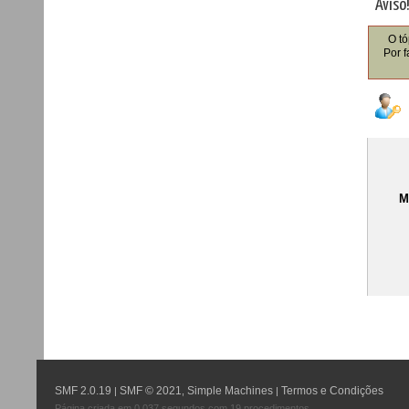
Aviso
O tó
Por f
M
SMF 2.0.19
SMF © 2021
Simple Machines
Termos e Condições
|
,
|
Página criada em 0.037 segundos com 19 procedimentos.