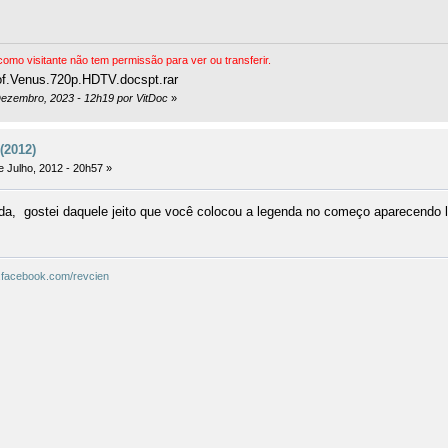
omo visitante não tem permissão para ver ou transferir.
of.Venus.720p.HDTV.docspt.rar
Dezembro, 2023 - 12h19 por VitDoc
»
(2012)
e Julho, 2012 - 20h57 »
da, gostei daquele jeito que você colocou a legenda no começo aparecendo le
.facebook.com/revcien