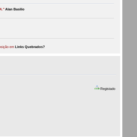
A."
Alan Basilio
posição em
Links Quebrados?
Registado