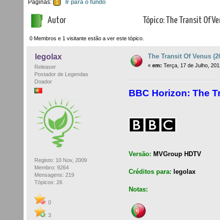
Páginas:
Ir para o fundo
1
Autor
Tópico: The Transit Of V
0 Membros e 1 visitante estão a ver este tópico.
The Transit Of Venus (2
legolax
«
em:
Terça, 17 de Julho, 201
Releaser
Postador de Legendas
Doador
BBC Horizon: The Tr
Versão:
MVGroup HDTV
Registo: 10 Nov, 2009
Membro: 9264
Créditos para:
legolax
Mensagens: 219
Tópicos: 26
Notas:
: 0
: 3