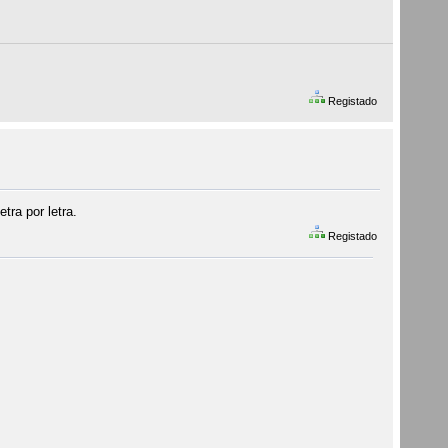
Registado
tra por letra.
Registado