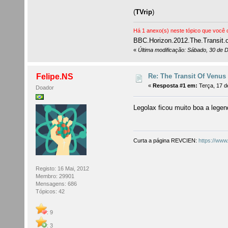
(
TVrip
)
Há 1 anexo(s) neste tópico que você c
BBC.Horizon.2012.The.Transit.
«
Última modificação: Sábado, 30 de 
Re: The Transit Of Venus 
Felipe.NS
«
Resposta #1 em:
Terça, 17 d
Doador
Legolax ficou muito boa a legen
Curta a página REVCIEN:
https://www
Registo: 16 Mai, 2012
Membro: 29901
Mensagens: 686
Tópicos: 42
: 9
: 3