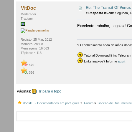
Re: The Transit Of Venus 
VitDoc
«
Resposta #5 em:
Segunda, 13
Moderador
Tradutor
Excelente trabalho, Legolax! G
Registo: 25 Mar, 2012
Membro: 28808
"O conhecimento anda de mãos dadas 
Mensagens: 16 863
Tópicos: 4 113
Tutorial Download links Telegra
Links inativos? Informe
aqui
.
: 479
: 366
Páginas:
Ir para o topo
1
docsPT - Documentários em português
»
Fórum
»
Secção de Documentár