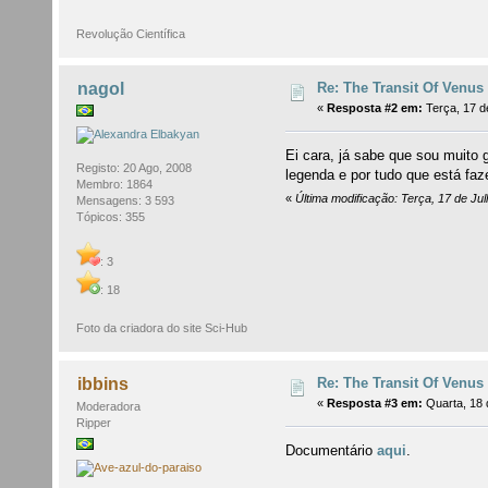
Revolução Científica
Re: The Transit Of Venus 
nagol
«
Resposta #2 em:
Terça, 17 d
Ei cara, já sabe que sou muito 
Registo: 20 Ago, 2008
legenda e por tudo que está fa
Membro: 1864
«
Última modificação: Terça, 17 de Ju
Mensagens: 3 593
Tópicos: 355
: 3
: 18
Foto da criadora do site Sci-Hub
Re: The Transit Of Venus 
ibbins
«
Resposta #3 em:
Quarta, 18 
Moderadora
Ripper
Documentário
aqui
.