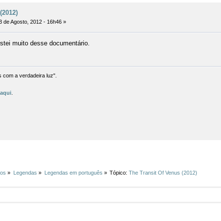
(2012)
 de Agosto, 2012 - 16h46 »
ostei muito desse documentário.
com a verdadeira luz".
m
aqui
.
ios
»
Legendas
»
Legendas em português
»
Tópico:
The Transit Of Venus (2012)