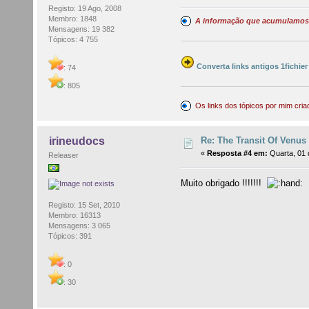
Registo: 19 Ago, 2008
Membro: 1848
A informação que acumulamo
Mensagens: 19 382
Tópicos: 4 755
Converta links antigos 1fichier
: 74
: 805
Os links dos tópicos por mim cr
Re: The Transit Of Venus 
irineudocs
«
Resposta #4 em:
Quarta, 01 
Releaser
Muito obrigado !!!!!!!
Registo: 15 Set, 2010
Membro: 16313
Mensagens: 3 065
Tópicos: 391
: 0
: 30