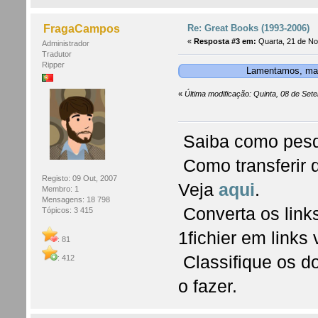
Re: Great Books (1993-2006)
FragaCampos
«
Resposta #3 em:
Quarta, 21 de No
Administrador
Tradutor
Ripper
Lamentamos, mas 
«
Última modificação: Quinta, 08 de Set
Saiba como pesq
Como transferir 
Registo: 09 Out, 2007
Veja
aqui
.
Membro: 1
Mensagens: 18 798
Converta os links
Tópicos: 3 415
1fichier em links
: 81
Classifique os d
: 412
o fazer.