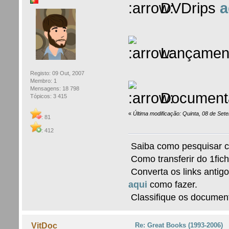
DVDrips
a
Lançamen
Registo: 09 Out, 2007
Membro: 1
Mensagens: 18 798
Documentá
Tópicos: 3 415
«
Última modificação: Quinta, 08 de Set
: 81
: 412
Saiba como pesquisar 
Como transferir do 1fic
Converta os links antigo
aqui
como fazer.
Classifique os documen
Re: Great Books (1993-2006)
VitDoc