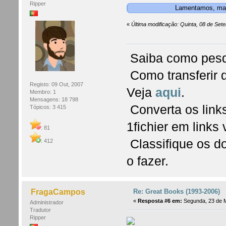
Ripper
Lamentamos, mas 
«
Última modificação: Quinta, 08 de Set
Saiba como pesq
Como transferir 
Registo: 09 Out, 2007
Veja
aqui
.
Membro: 1
Mensagens: 18 798
Converta os links
Tópicos: 3 415
1fichier em links
: 81
Classifique os d
: 412
o fazer.
Re: Great Books (1993-2006)
FragaCampos
«
Resposta #6 em:
Segunda, 23 de M
Administrador
Tradutor
Ripper