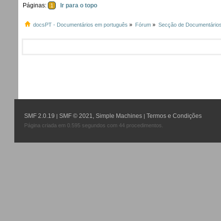
Páginas:
Ir para o topo
1
docsPT - Documentários em português
»
Fórum
»
Secção de Documentário
SMF 2.0.19
SMF © 2021
Simple Machines
Termos e Condições
|
,
|
Página criada em 0.595 segundos com 44 procedimentos.