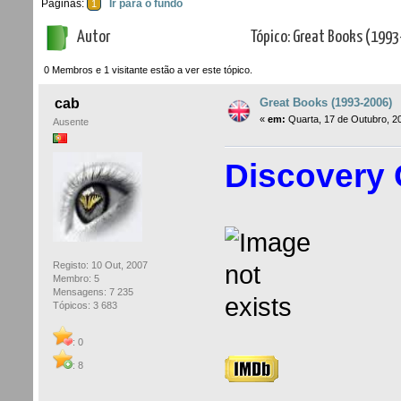
Páginas:
Ir para o fundo
1
Autor
Tópico: Great Books (1993
0 Membros e 1 visitante estão a ver este tópico.
Great Books (1993-2006)
cab
«
em:
Quarta, 17 de Outubro, 2
Ausente
Discovery 
Registo: 10 Out, 2007
Membro: 5
Mensagens: 7 235
Tópicos: 3 683
: 0
: 8