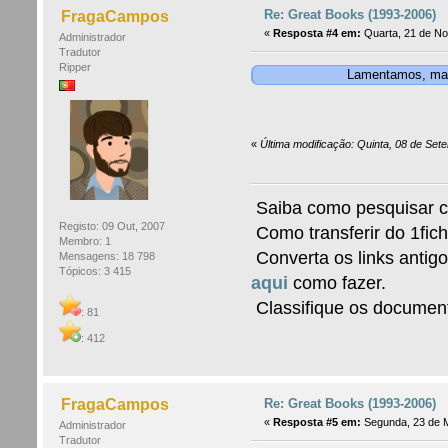
Re: Great Books (1993-2006)
FragaCampos
«
Resposta #4 em:
Quarta, 21 de No
Administrador
Tradutor
Ripper
Lamentamos, mas 
«
Última modificação: Quinta, 08 de Set
Saiba como pesquisar 
Registo: 09 Out, 2007
Como transferir do 1fic
Membro: 1
Converta os links antigo
Mensagens: 18 798
Tópicos: 3 415
aqui
como fazer.
Classifique os documen
: 81
: 412
Re: Great Books (1993-2006)
FragaCampos
«
Resposta #5 em:
Segunda, 23 de M
Administrador
Tradutor